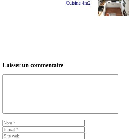
Cuisine 4m2
Laisser un commentaire
Commentaire
Nom
E-
mail
Site
web