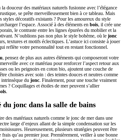
 la douceur des matériaux naturels fusionne avec l’élégance
rustique, se prête merveilleusement bien à ce tableau. Mais
rs styles décoratifs existants ? Pour les amoureux du style
urcharger l’espace. Associé à des éléments en
bois
, il crée une
rain, le contraste entre les lignes épurées du mobilier et la
tivant. N’oublions pas non plus le style bohème, où le
jonc
, textures et motifs éclectiques. L’astuce ici consiste à jouer
i reflète votre personnalité tout en restant fonctionnel.
u
, pensez de plus aux autres éléments qui composeront votre
merveille avec ce matériau pour renforcer l’aspect retour aux
sses ou les peignoirs en coton bio, ajoutent une couche de
t être choisies avec soin : des teintes douces et neutres comme
té intrinsèque du
jonc
. Finalement, pour une touche vraiment
es ? Coquillages et étoiles de mer peuvent s’allier
sols
.
é du jonc dans la salle de bains
ire des matériaux naturels comme le jonc de mer dans une
ctre large d’enjeux allant de la simple condensation sur les
moisissures. Heureusement, plusieurs stratégies peuvent être
 frais qu’au premier jour. Premièrement, veiller à une bonne