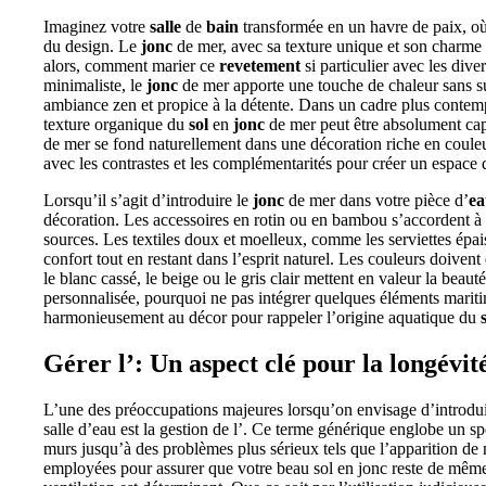
Imaginez votre
salle
de
bain
transformée en un havre de paix, où
du design. Le
jonc
de mer, avec sa texture unique et son charme 
alors, comment marier ce
revetement
si particulier avec les dive
minimaliste, le
jonc
de mer apporte une touche de chaleur sans s
ambiance zen et propice à la détente. Dans un cadre plus contempo
texture organique du
sol
en
jonc
de mer peut être absolument cap
de mer se fond naturellement dans une décoration riche en couleurs
avec les contrastes et les complémentarités pour créer un espace qu
Lorsqu’il s’agit d’introduire le
jonc
de mer dans votre pièce d’
ea
décoration. Les accessoires en rotin ou en bambou s’accordent à 
sources. Les textiles doux et moelleux, comme les serviettes épai
confort tout en restant dans l’esprit naturel. Les couleurs doiven
le blanc cassé, le beige ou le gris clair mettent en valeur la beau
personnalisée, pourquoi ne pas intégrer quelques éléments maritim
harmonieusement au décor pour rappeler l’origine aquatique du
Gérer l’
: Un aspect clé pour la longévit
L’une des préoccupations majeures lorsqu’on envisage d’introdu
salle d’eau est la gestion de l’
. Ce terme générique englobe un spe
murs jusqu’à des problèmes plus sérieux tels que l’apparition de 
employées pour assurer que votre beau sol en jonc reste de même