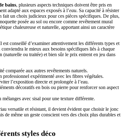
 de bains
, plusieurs aspects techniques doivent être pris en
ment adapté aux espaces exposés à l’
eau
. Sa capacité à résister
 fait un choix judicieux pour ces pièces spécifiques. De plus,
de moquette posée au sol ou encore comme revêtement mural
étique chaleureuse et naturelle, apportant ainsi un caractère
Il est conseillé d’examiner attentivement les différents types et
ui conviendra le mieux aux besoins spécifiques liés à chaque
on (naturelle ou traitée) et bien sûr le prix entrent en jeu dans
té comparée aux autres revêtements naturels.
n professionnel expérimenté avec les fibres végétales.
iter l’exposition directe et prolongée à l’eau.
ments décoratifs en bois ou pierre pour renforcer son aspect
u mélanges avec sisal pour une texture différente.
au versatile et résistant, il devient évident que choisir le jonc
ais de même un geste conscient vers des choix plus durables et
érents styles déco