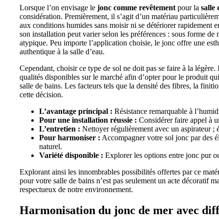
Lorsque l’on envisage le
jonc comme revêtement
pour la
salle
considération. Premièrement, il s’agit d’un matériau particulière
aux conditions humides sans moisir ni se détériorer rapidement en
son installation peut varier selon les préférences : sous forme 
atypique. Peu importe l’application choisie, le jonc offre une esth
authentique à la salle d’eau.
Cependant, choisir ce type de sol ne doit pas se faire à la légère. 
qualités disponibles sur le marché afin d’opter pour le produit q
salle de bains. Les facteurs tels que la densité des fibres, la finiti
cette décision.
L’avantage principal :
Résistance remarquable à l’humidi
Pour une installation réussie :
Considérer faire appel à u
L’entretien :
Nettoyer régulièrement avec un aspirateur ; év
Pour harmoniser :
Accompagner votre sol jonc par des élé
naturel.
Variété disponible :
Explorer les options entre jonc pur o
Explorant ainsi les innombrables possibilités offertes par ce matéri
pour votre salle de bains n’est pas seulement un acte décoratif m
respectueux de notre environnement.
Harmonisation du
jonc
de mer avec diff